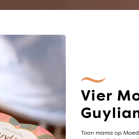
Vier M
Guylia
Toon mama op Moeder