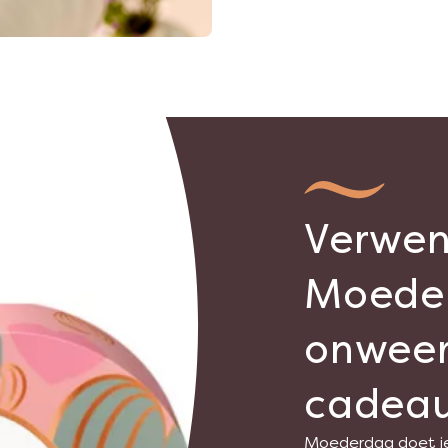
Verwe
Moede
onweer
cadea
Moederdag doet j