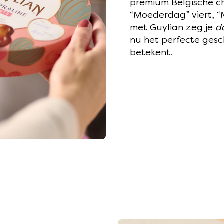
premium Belgische ch
“Moederdag” viert, “
met Guylian zeg je
d
nu het perfecte gesc
betekent.