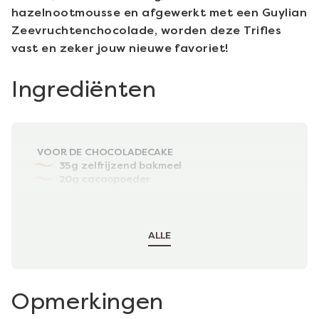
hazelnootmousse en afgewerkt met een Guylian
Zeevruchtenchocolade, worden deze Trifles
vast en zeker jouw nieuwe favoriet!
Ingrediënten
VOOR DE CHOCOLADECAKE
35g zelfrijzend bakmeel
20g cacaopoeder
2 grote eieren
50g basterdsuiker
100g hazelnootpasta
ALLE
Opmerkingen