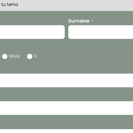
Surname
*
Male
X