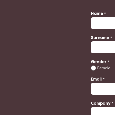
Name
*
Surname
*
Gender
*
Female
Email
*
Company
*