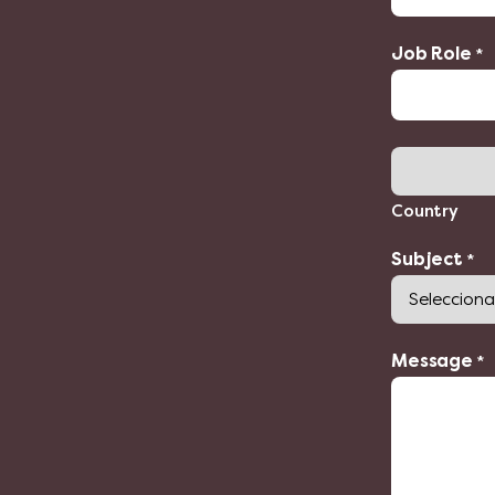
Job Role
*
Address
Country
Subject
*
Message
*