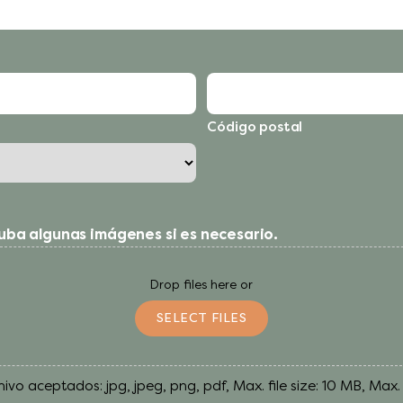
Código postal
suba algunas imágenes si es necesario.
Drop files here or
SELECT FILES
ivo aceptados: jpg, jpeg, png, pdf, Max. file size: 10 MB, Max. fi