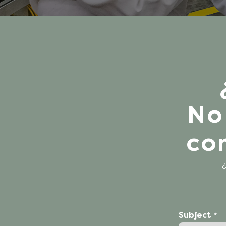
No
co
¿
Subject
*