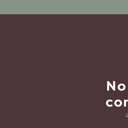
No
co
¿