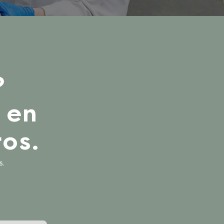
?
 en
os.
s.