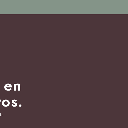
 en
os.
s.