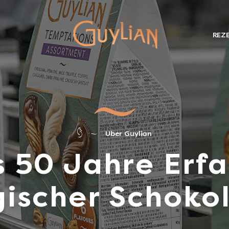
REZ
Uber Guylian
s 50 Jahre Erfa
gischer Schoko