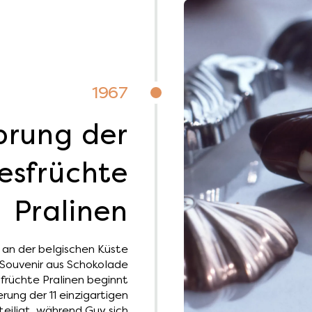
1967
prung der
esfrüchte
Pralinen
 an der belgischen Küste
 Souvenir aus Schokolade
früchte Pralinen beginnt
erung der 11 einzigartigen
teiligt, während Guy sich