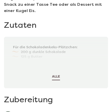
Snack zu einer Tasse Tee oder als Dessert mit
einer Kugel Eis.
Zutaten
Für die Schokoladenkeks-Plätzchen:
200 g dunkle Schokolade
125 g Butter
85 g goldener Sirup
1 Ei (leicht verquirlt)
300 g reichhaltiges Teegebäck
ALLE
Zubereitung