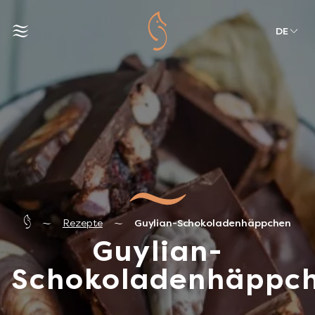
DE
Rezepte
Guylian-Schokoladenhäppchen
Guylian-
Schokoladenhäppc