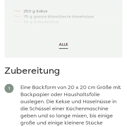
250 g Kekse
75 g ganze blanchierte Haselnüsse
50 g Kakaopulver
50 g Mini-Marshmallows
100 g getrocknete Preiselbeeren
150 g ungesalzene Butter
ALLE
Zubereitung
Eine Backform von 20 x 20 cm Größe mit
Backpapier oder Haushaltsfolie
auslegen. Die Kekse und Haselnüsse in
die Schüssel einer Küchenmaschine
geben und so lange mixen, bis einige
große und einige kleinere Stücke