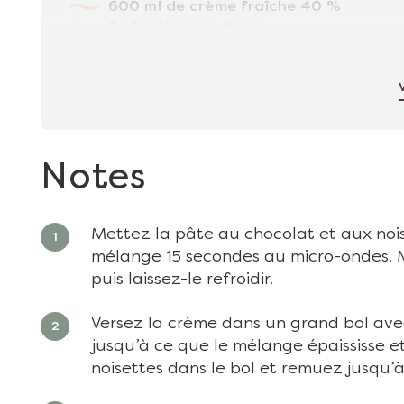
600 ml de crème fraîche 40 %
2 càc de sucre glace
1 càc de maïzena
125 g de noisettes grillées et hachées
Notes
Mettez la pâte au chocolat et aux noise
mélange 15 secondes au micro-ondes. M
puis laissez-le refroidir.
Versez la crème dans un grand bol avec
jusqu’à ce que le mélange épaississe e
noisettes dans le bol et remuez jusqu