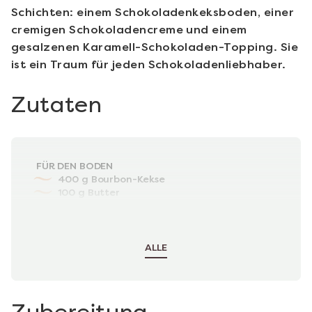
Schichten: einem Schokoladenkeksboden, einer
cremigen Schokoladencreme und einem
gesalzenen Karamell-Schokoladen-Topping. Sie
ist ein Traum für jeden Schokoladenliebhaber.
Zutaten
FÜR DEN BODEN
400 g Bourbon-Kekse
100 g Butter
FÜR DIE PUDDINGFÜLLUNG
100 g Zartbitterschokolade (70 %)
100 g Butter
ALLE