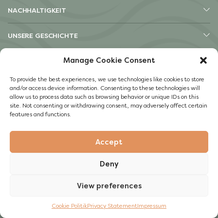
NACHHALTIGKEIT
UNSERE GESCHICHTE
Manage Cookie Consent
ANDERE
To provide the best experiences, we use technologies like cookies to store
Instagram
and/or access device information. Consenting to these technologies will
Facebook
allow us to process data such as browsing behavior or unique IDs on this
site. Not consenting or withdrawing consent, may adversely affect certain
Impressum
features and functions.
Datenschutzerklärung
Accept
© 2022 Guylian
Deny
View preferences
Cookie Politik
Privacy Statement
Impressum