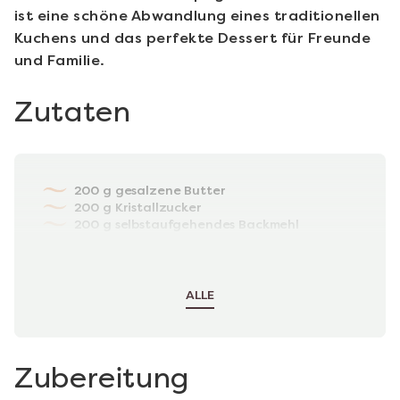
ist eine schöne Abwandlung eines traditionellen
Kuchens und das perfekte Dessert für Freunde
und Familie.
Zutaten
200 g gesalzene Butter
200 g Kristallzucker
200 g selbstaufgehendes Backmehl
4 große Eier
4 EL Milch
1/2 TL Backpulver
ALLE
Zubereitung